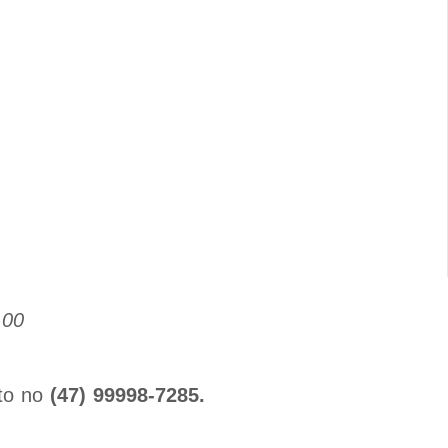
,00
ato no
(47) 99998-7285.