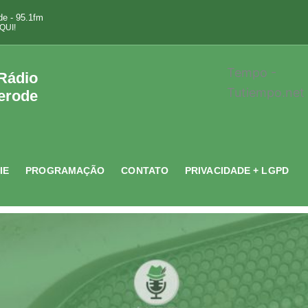
e - 95.1fm
QUI!
Tempo -
 Rádio
Tutiempo.net
erode
IE
PROGRAMAÇÃO
CONTATO
PRIVACIDADE + LGPD