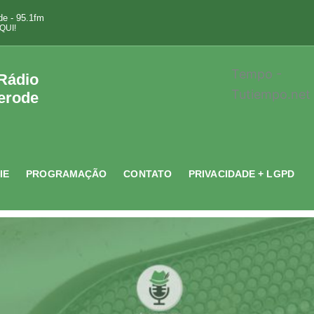
e - 95.1fm
QUI!
Tempo -
 Rádio
Tutiempo.net
erode
IE
PROGRAMAÇÃO
CONTATO
PRIVACIDADE + LGPD