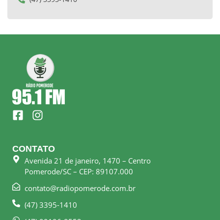
F
I
a
n
c
s
e
t
CONTATO
b
a
Avenida 21 de janeiro, 1470 – Centro
o
g
Pomerode/SC – CEP: 89107.000
o
r
k
a
contato@radiopomerode.com.br
-
m
(47) 3395-1410
s