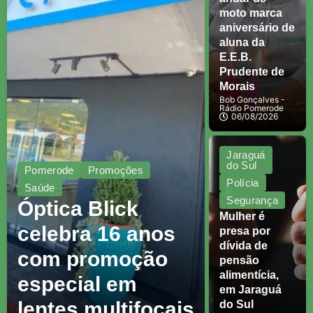
moto marca
aniversário de
aluna da
E.E.B.
Prudente de
Morais
Bob Gonçalves -
Rádio Pomerode
06/08/2026
Jaraguá
do Sul
Pomerode
Promoções
Polícia
Saúde
Segurança
Óptica Blick
Mulher é
celebra 16 anos
presa por
dívida de
com promoção
pensão
alimentícia,
especial em
em Jaraguá
lentes multifocais
do Sul