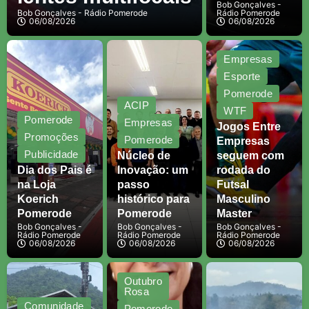
Bob Gonçalves -
Bob Gonçalves - Rádio Pomerode
Rádio Pomerode
06/08/2026
06/08/2026
Empresas
Esporte
Pomerode
ACIP
WTF
Pomerode
Empresas
Jogos Entre
Promoções
Pomerode
Empresas
Publicidade
Núcleo de
seguem com
Dia dos Pais é
Inovação: um
rodada do
na Loja
passo
Futsal
Koerich
histórico para
Masculino
Pomerode
Pomerode
Master
Bob Gonçalves -
Bob Gonçalves -
Bob Gonçalves -
Rádio Pomerode
Rádio Pomerode
Rádio Pomerode
06/08/2026
06/08/2026
06/08/2026
Outubro
Rosa
Comunidade
Pomerode