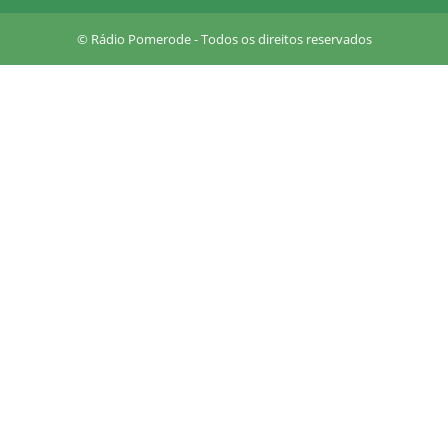
a
r
© Rádio Pomerode - Todos os direitos reservados
e