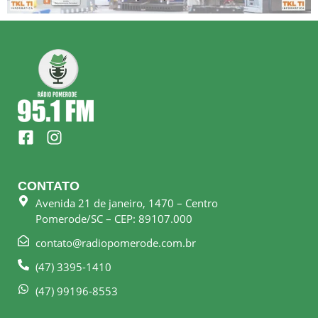
F
I
a
n
c
s
e
t
CONTATO
b
a
Avenida 21 de janeiro, 1470 – Centro
o
g
Pomerode/SC – CEP: 89107.000
o
r
k
a
contato@radiopomerode.com.br
-
m
(47) 3395-1410
s
q
(47) 99196-8553
u