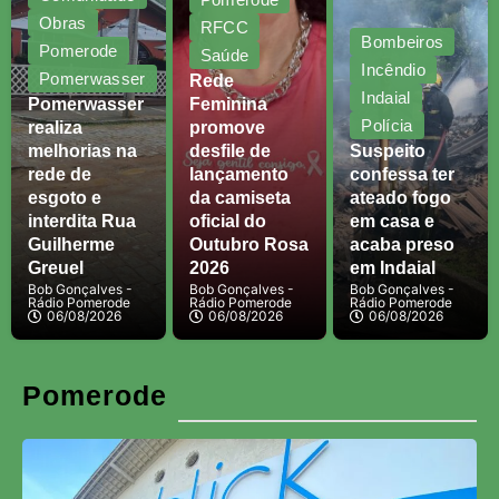
Obras
RFCC
Bombeiros
Pomerode
Saúde
Incêndio
Pomerwasser
Rede
Indaial
Pomerwasser
Feminina
Polícia
realiza
promove
melhorias na
desfile de
Suspeito
rede de
lançamento
confessa ter
esgoto e
da camiseta
ateado fogo
interdita Rua
oficial do
em casa e
Guilherme
Outubro Rosa
acaba preso
Greuel
2026
em Indaial
Bob Gonçalves -
Bob Gonçalves -
Bob Gonçalves -
Rádio Pomerode
Rádio Pomerode
Rádio Pomerode
06/08/2026
06/08/2026
06/08/2026
Pomerode