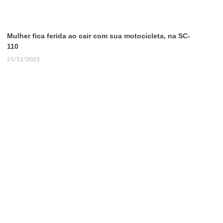
Mulher fica ferida ao cair com sua motocicleta, na SC-
110
21/11/2025