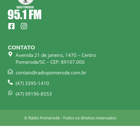
F
I
a
n
c
s
e
t
CONTATO
b
a
Avenida 21 de janeiro, 1470 – Centro
o
g
Pomerode/SC – CEP: 89107.000
o
r
k
a
contato@radiopomerode.com.br
-
m
(47) 3395-1410
s
q
(47) 99196-8553
u
a
r
© Rádio Pomerode - Todos os direitos reservados
e