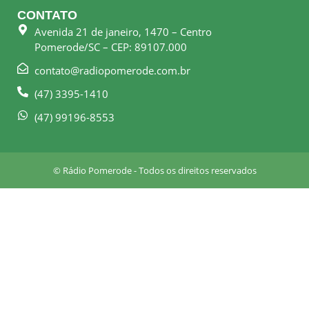
e
t
CONTATO
b
a
Avenida 21 de janeiro, 1470 – Centro
o
g
Pomerode/SC – CEP: 89107.000
o
r
k
a
contato@radiopomerode.com.br
-
m
(47) 3395-1410
s
q
(47) 99196-8553
u
a
r
© Rádio Pomerode - Todos os direitos reservados
e