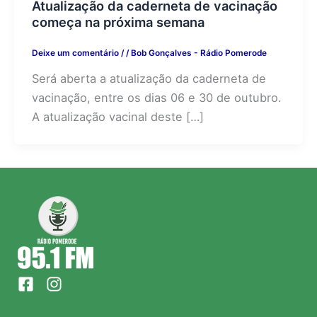
Atualização da caderneta de vacinação
começa na próxima semana
Deixe um comentário
/
/
Bob Gonçalves - Rádio Pomerode
Será aberta a atualização da caderneta de
vacinação, entre os dias 06 e 30 de outubro.
A atualização vacinal deste […]
F
I
a
n
c
s