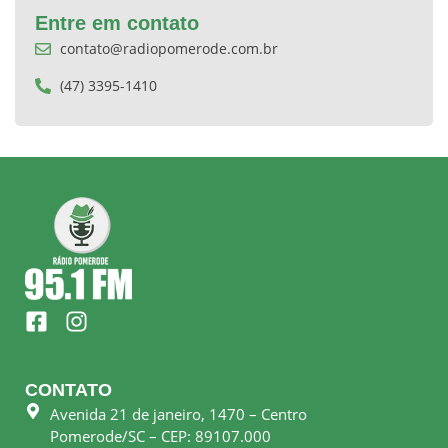
Entre em contato
contato@radiopomerode.com.br
(47) 3395-1410
F
I
a
n
c
s
e
t
CONTATO
b
a
Avenida 21 de janeiro, 1470 – Centro
o
g
Pomerode/SC – CEP: 89107.000