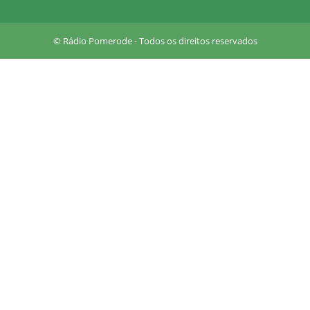
u
a
r
© Rádio Pomerode - Todos os direitos reservados
e