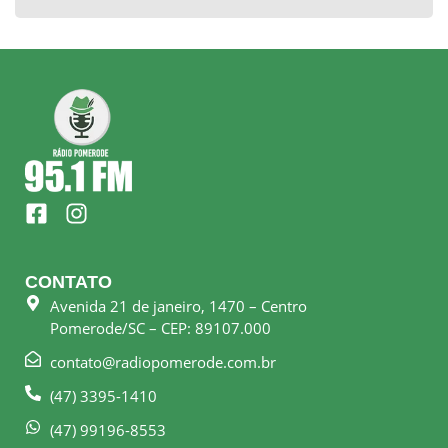
F
I
a
n
c
s
e
t
CONTATO
b
a
Avenida 21 de janeiro, 1470 – Centro
o
g
Pomerode/SC – CEP: 89107.000
o
r
k
a
contato@radiopomerode.com.br
-
m
(47) 3395-1410
s
q
(47) 99196-8553