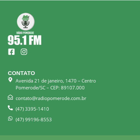
F
I
a
n
c
s
e
t
CONTATO
b
a
Avenida 21 de janeiro, 1470 – Centro
o
g
Pomerode/SC – CEP: 89107.000
o
r
k
a
contato@radiopomerode.com.br
-
m
(47) 3395-1410
s
q
(47) 99196-8553
u
a