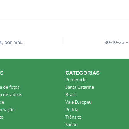
28-10-25 – Comunidade escolar escolhe diretores, por meio de Assembleias
KS
CATEGORIAS
Pomerode
a de fotos
Santa Catarina
a de vídeos
Brasil
ie
Vale Europeu
amação
Polícia
to
Trânsito
Saúde