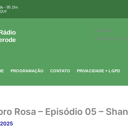
e - 95.1fm
QUI!
Tempo -
 Rádio
Tutiempo.net
erode
IE
PROGRAMAÇÃO
CONTATO
PRIVACIDADE + LGPD
bro Rosa – Episódio 05 – Sh
/2025