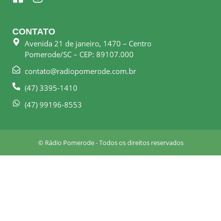
a
n
c
s
e
t
CONTATO
b
a
Avenida 21 de janeiro, 1470 – Centro
o
g
Pomerode/SC – CEP: 89107.000
o
r
k
a
contato@radiopomerode.com.br
-
m
(47) 3395-1410
s
q
(47) 99196-8553
u
a
r
© Rádio Pomerode - Todos os direitos reservados
e