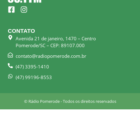
F
I
a
n
c
s
e
t
CONTATO
b
a
Avenida 21 de janeiro, 1470 – Centro
o
g
Pomerode/SC – CEP: 89107.000
o
r
k
a
contato@radiopomerode.com.br
-
m
(47) 3395-1410
s
q
(47) 99196-8553
u
a
r
© Rádio Pomerode - Todos os direitos reservados
e