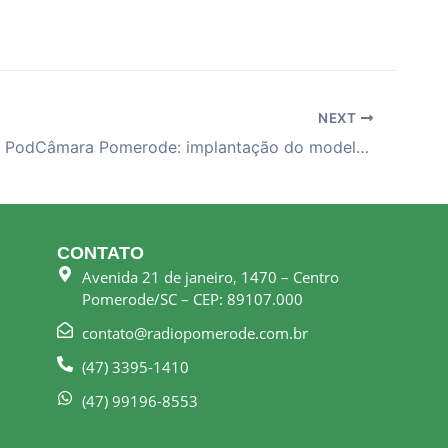
NEXT
28-04-26 – PodCâmara Pomerode: implantação do modelo cívico-militar em Pomerode
CONTATO
Avenida 21 de janeiro, 1470 – Centro
Pomerode/SC – CEP: 89107.000
contato@radiopomerode.com.br
(47) 3395-1410
(47) 99196-8553