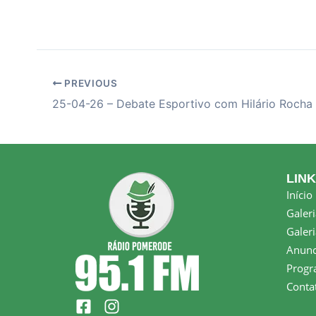
PREVIOUS
25-04-26 – Debate Esportivo com Hilário Rocha
LIN
Início
Galeri
Galeri
Anunc
Progr
Conta
F
I
a
n