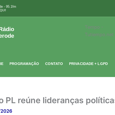
e - 95.1fm
QUI!
Tempo -
 Rádio
Tutiempo.net
erode
IE
PROGRAMAÇÃO
CONTATO
PRIVACIDADE + LGPD
 PL reúne lideranças políti
/2026