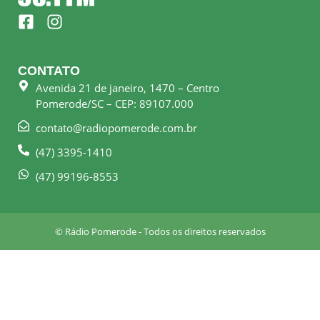
F
I
a
n
c
s
e
t
CONTATO
b
a
Avenida 21 de janeiro, 1470 – Centro
o
g
Pomerode/SC – CEP: 89107.000
o
r
k
a
contato@radiopomerode.com.br
-
m
(47) 3395-1410
s
q
(47) 99196-8553
u
a
r
© Rádio Pomerode - Todos os direitos reservados
e