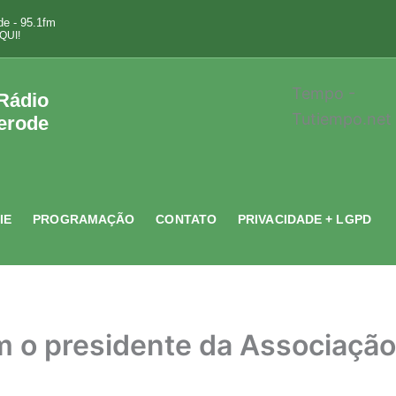
e - 95.1fm
QUI!
Tempo -
 Rádio
Tutiempo.net
erode
IE
PROGRAMAÇÃO
CONTATO
PRIVACIDADE + LGPD
m o presidente da Associaçã