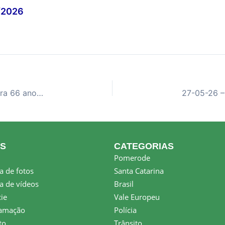
/2026
26-05-26 – Pomerode Entrevista: Farmalan celebra 66 anos junto à comunidade de Pomerode
KS
CATEGORIAS
Pomerode
a de fotos
Santa Catarina
a de vídeos
Brasil
ie
Vale Europeu
amação
Polícia
to
Trânsito