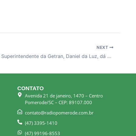
NEXT
27-05-26 – Superintendente da Getran, Daniel da Luz, dá mais detalhes sobre a apreensão de motociclista
CONTATO
Avenida 21 de janeiro, 1470 – Centro
Pomerode/SC – CEP: 89107.000
contato@radiopomerode.com.br
(47) 3395-1410
(47) 99196-8553