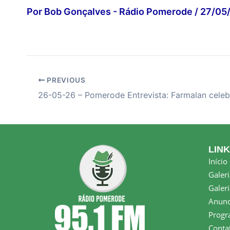
Por
Bob Gonçalves - Rádio Pomerode
/
27/05
PREVIOUS
LIN
Início
Galeri
Galeri
Anunc
Progr
Conta