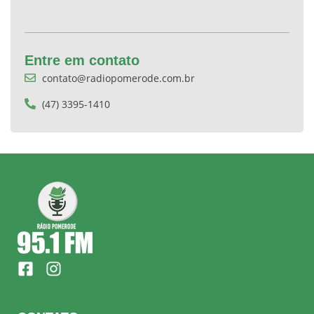
Entre em contato
contato@radiopomerode.com.br
(47) 3395-1410
F
I
a
n
c
s
e
t