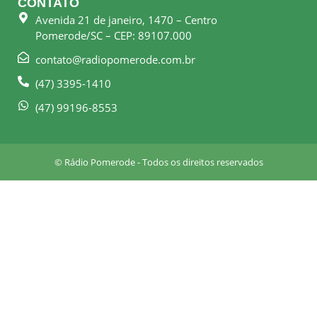
CONTATO
b
a
Avenida 21 de janeiro, 1470 – Centro
o
g
Pomerode/SC – CEP: 89107.000
o
r
k
a
contato@radiopomerode.com.br
-
m
(47) 3395-1410
s
q
(47) 99196-8553
u
a
r
© Rádio Pomerode - Todos os direitos reservados
e