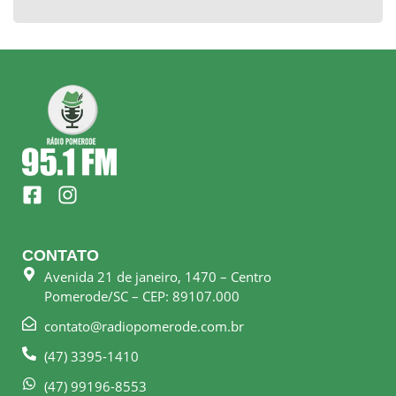
F
I
a
n
c
s
e
t
CONTATO
b
a
Avenida 21 de janeiro, 1470 – Centro
o
g
Pomerode/SC – CEP: 89107.000
o
r
k
a
contato@radiopomerode.com.br
-
m
(47) 3395-1410
s
q
(47) 99196-8553