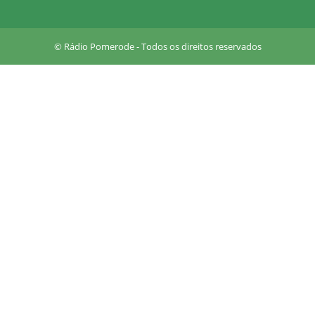
u
a
r
© Rádio Pomerode - Todos os direitos reservados
e