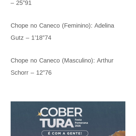
– 25”91
Chope no Caneco (Feminino): Adelina
Gutz – 1’18”74
Chope no Caneco (Masculino): Arthur
Schorr – 12”76