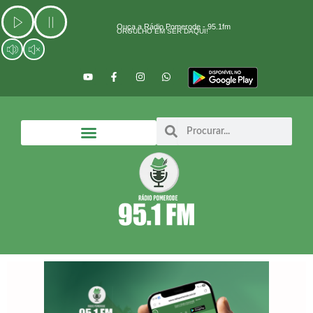
Ir
para
Ouça a Rádio Pomerode - 95.1fm
ORGULHO EM SER DAQUI!
o
conteúdo
Y
F
I
W
o
a
n
h
u
c
s
a
t
e
t
t
u
b
a
s
b
o
g
a
Search
Search
e
o
r
p
k
a
p
-
m
f