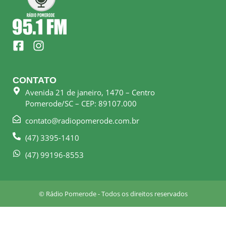
F
I
a
n
c
s
e
t
CONTATO
b
a
Avenida 21 de janeiro, 1470 – Centro
o
g
Pomerode/SC – CEP: 89107.000
o
r
k
a
contato@radiopomerode.com.br
-
m
(47) 3395-1410
s
q
(47) 99196-8553
u
a
r
© Rádio Pomerode - Todos os direitos reservados
e