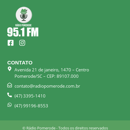
F
I
a
n
c
s
e
t
CONTATO
b
a
Avenida 21 de janeiro, 1470 – Centro
o
g
Pomerode/SC – CEP: 89107.000
o
r
k
a
contato@radiopomerode.com.br
-
m
(47) 3395-1410
s
q
(47) 99196-8553
u
a
r
© Rádio Pomerode - Todos os direitos reservados