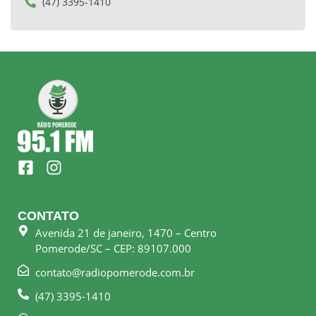
(47) 3395-1410
F
I
a
n
c
s
e
t
CONTATO
b
a
Avenida 21 de janeiro, 1470 – Centro
o
g
Pomerode/SC – CEP: 89107.000
o
r
k
a
contato@radiopomerode.com.br
-
m
(47) 3395-1410
s