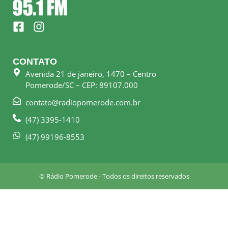
F
I
a
n
c
s
e
t
CONTATO
b
a
Avenida 21 de janeiro, 1470 – Centro
o
g
Pomerode/SC – CEP: 89107.000
o
r
k
a
contato@radiopomerode.com.br
-
m
(47) 3395-1410
s
q
(47) 99196-8553
u
a
r
© Rádio Pomerode - Todos os direitos reservados
e