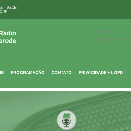
e - 95.1fm
QUI!
Tempo -
 Rádio
Tutiempo.net
erode
IE
PROGRAMAÇÃO
CONTATO
PRIVACIDADE + LGPD