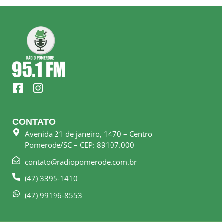
F
I
a
n
c
s
e
t
CONTATO
b
a
Avenida 21 de janeiro, 1470 – Centro
o
g
Pomerode/SC – CEP: 89107.000
o
r
k
a
contato@radiopomerode.com.br
-
m
(47) 3395-1410
s
q
(47) 99196-8553
u
a