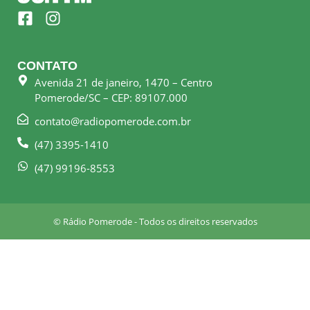
F
I
a
n
c
s
e
t
CONTATO
b
a
Avenida 21 de janeiro, 1470 – Centro
o
g
Pomerode/SC – CEP: 89107.000
o
r
k
a
contato@radiopomerode.com.br
-
m
(47) 3395-1410
s
q
(47) 99196-8553
u
a
r
© Rádio Pomerode - Todos os direitos reservados
e