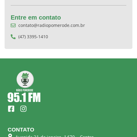
Entre em contato
contato@radiopomerode.com.br
(47) 3395-1410
F
I
a
n
c
s
e
t
CONTATO
b
a