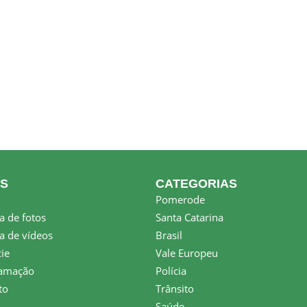
KS
CATEGORIAS
Pomerode
a de fotos
Santa Catarina
a de vídeos
Brasil
ie
Vale Europeu
amação
Polícia
to
Trânsito
Saúde