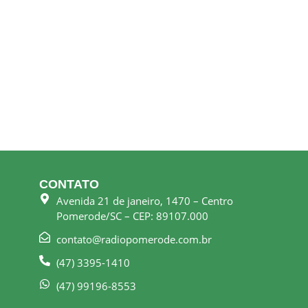
CONTATO
Avenida 21 de janeiro, 1470 – Centro
Pomerode/SC – CEP: 89107.000
contato@radiopomerode.com.br
(47) 3395-1410
(47) 99196-8553