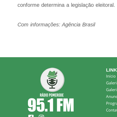
conforme determina a legislação eleitoral.
Com informações: Agência Brasil
LIN
Início
Galeri
Galeri
Anunc
Progr
Conta
F
I