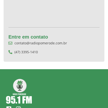
Entre em contato
contato@radiopomerode.com.br
(47) 3395-1410
F
I