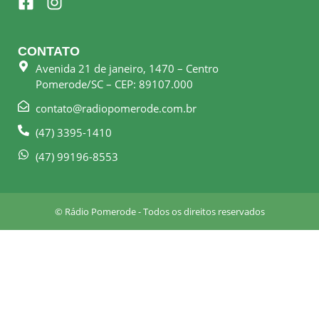
a
n
c
s
e
t
CONTATO
b
a
Avenida 21 de janeiro, 1470 – Centro
o
g
Pomerode/SC – CEP: 89107.000
o
r
k
a
contato@radiopomerode.com.br
-
m
(47) 3395-1410
s
q
(47) 99196-8553
u
a
r
© Rádio Pomerode - Todos os direitos reservados
e