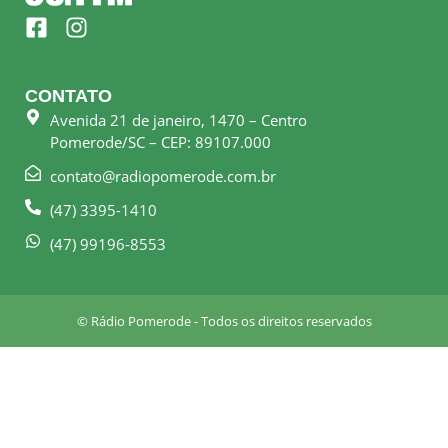
F
I
a
n
c
s
e
t
CONTATO
b
a
Avenida 21 de janeiro, 1470 – Centro
o
g
Pomerode/SC – CEP: 89107.000
o
r
k
a
contato@radiopomerode.com.br
-
m
(47) 3395-1410
s
q
(47) 99196-8553
u
a
r
© Rádio Pomerode - Todos os direitos reservados
e