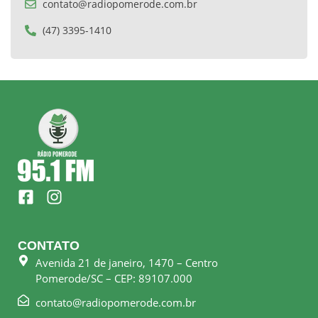
contato@radiopomerode.com.br
(47) 3395-1410
F
I
a
n
c
s
e
t
CONTATO
b
a
Avenida 21 de janeiro, 1470 – Centro
o
g
Pomerode/SC – CEP: 89107.000
o
r
k
a
contato@radiopomerode.com.br