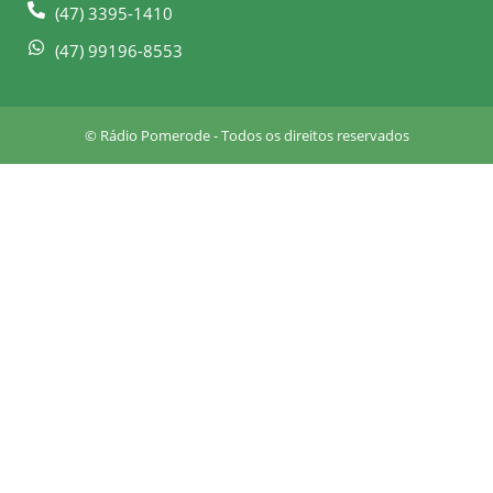
-
m
(47) 3395-1410
s
q
(47) 99196-8553
u
a
r
© Rádio Pomerode - Todos os direitos reservados
e