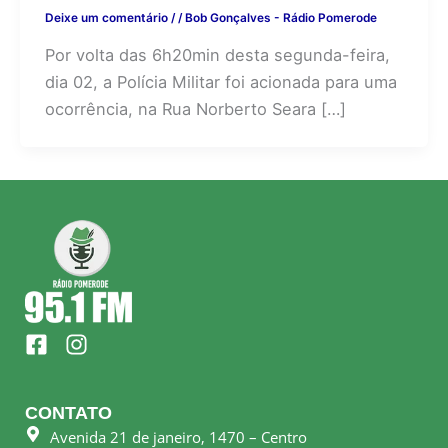
Deixe um comentário
/
/
Bob Gonçalves - Rádio Pomerode
Por volta das 6h20min desta segunda-feira,
dia 02, a Polícia Militar foi acionada para uma
ocorrência, na Rua Norberto Seara […]
F
I
a
n
c
s
e
t
CONTATO
b
a
Avenida 21 de janeiro, 1470 – Centro