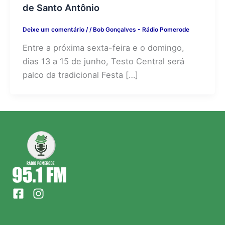
de Santo Antônio
Deixe um comentário
/
/
Bob Gonçalves - Rádio Pomerode
Entre a próxima sexta-feira e o domingo,
dias 13 a 15 de junho, Testo Central será
palco da tradicional Festa […]
F
I
a
n
c
s
e
t