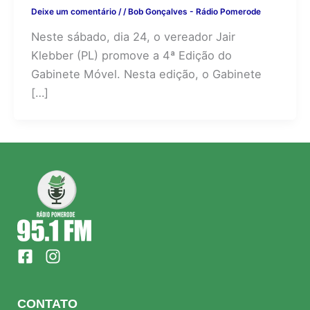
Deixe um comentário
/
/
Bob Gonçalves - Rádio Pomerode
Neste sábado, dia 24, o vereador Jair
Klebber (PL) promove a 4ª Edição do
Gabinete Móvel. Nesta edição, o Gabinete
[…]
F
I
a
n
c
s
e
t
CONTATO