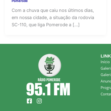
Pomerode
Com a chuva que caiu nos últimos dias,
em nossa cidade, a situação da rodovia
SC-110, que liga Pomerode a […]
LIN
Início
Galeri
Galeri
Anunc
Progr
Conta
F
I
a
n
c
s