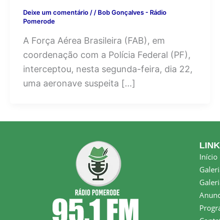
Deixe um comentário
/
/
Bob Gonçalves - Rádio
Pomerode
A Força Aérea Brasileira (FAB), em
coordenação com a Polícia Federal (PF),
interceptou, nesta segunda-feira, dia 22,
uma aeronave suspeita […]
LIN
Início
Galeri
Galeri
Anunc
Progr