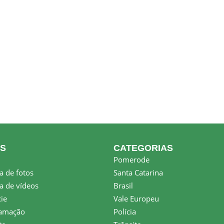
KS
CATEGORIAS
Pomerode
a de fotos
Santa Catarina
a de vídeos
Brasil
ie
Vale Europeu
amação
Polícia