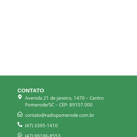
CONTATO
Avenida 21 de janeiro, 1470 – Centro
Pomerode/SC – CEP: 89107.000
contato@radiopomerode.com.br
(47) 3395-1410
(47) 99196-8553