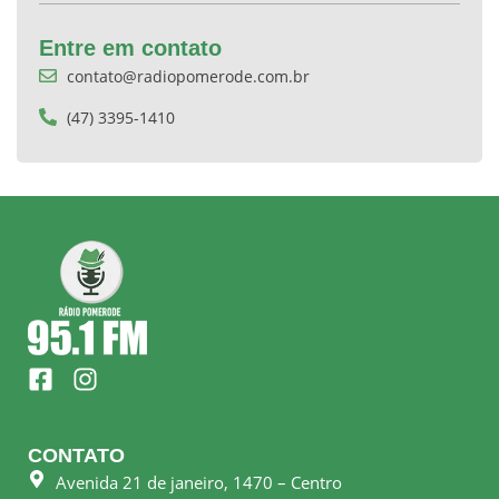
Entre em contato
contato@radiopomerode.com.br
(47) 3395-1410
F
I
a
n
c
s
e
t
CONTATO
b
a
Avenida 21 de janeiro, 1470 – Centro
o
g