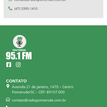
(47) 3395-1410
F
I
a
n
c
s
e
t
CONTATO
b
a
Avenida 21 de janeiro, 1470 – Centro
o
g
Pomerode/SC – CEP: 89107.000
o
r
k
a
contato@radiopomerode.com.br
-
m