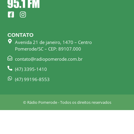
F
I
a
n
c
s
e
t
CONTATO
b
a
Avenida 21 de janeiro, 1470 – Centro
o
g
Pomerode/SC – CEP: 89107.000
o
r
k
a
contato@radiopomerode.com.br
-
m
(47) 3395-1410
s
q
(47) 99196-8553
u
a
r
© Rádio Pomerode - Todos os direitos reservados
e