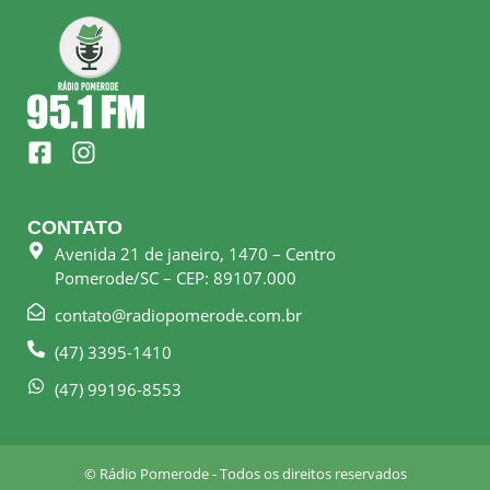
F
I
a
n
c
s
e
t
CONTATO
b
a
Avenida 21 de janeiro, 1470 – Centro
o
g
Pomerode/SC – CEP: 89107.000
o
r
k
a
contato@radiopomerode.com.br
-
m
(47) 3395-1410
s
q
(47) 99196-8553
u
a
r
© Rádio Pomerode - Todos os direitos reservados