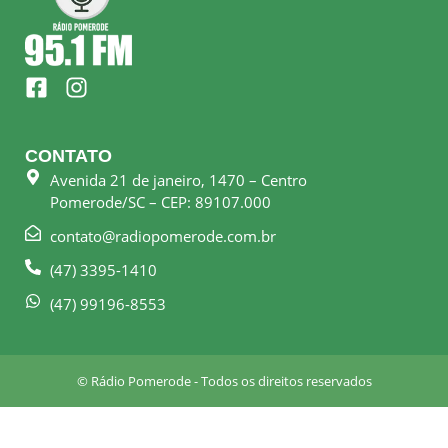
F
I
a
n
c
s
e
t
CONTATO
b
a
Avenida 21 de janeiro, 1470 – Centro
o
g
Pomerode/SC – CEP: 89107.000
o
r
k
a
contato@radiopomerode.com.br
-
m
(47) 3395-1410
s
q
(47) 99196-8553
u
a
r
© Rádio Pomerode - Todos os direitos reservados
e