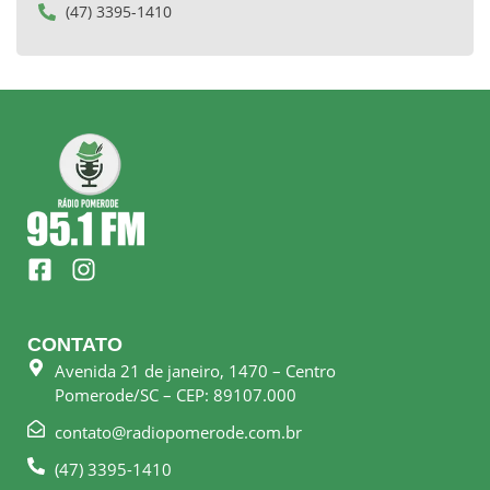
(47) 3395-1410
F
I
a
n
c
s
e
t
CONTATO
b
a
Avenida 21 de janeiro, 1470 – Centro
o
g
Pomerode/SC – CEP: 89107.000
o
r
k
a
contato@radiopomerode.com.br
-
m
(47) 3395-1410
s