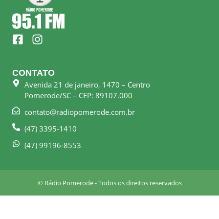
F
I
a
n
c
s
e
t
CONTATO
b
a
Avenida 21 de janeiro, 1470 – Centro
o
g
Pomerode/SC – CEP: 89107.000
o
r
k
a
contato@radiopomerode.com.br
-
m
(47) 3395-1410
s
q
(47) 99196-8553
u
a
r
© Rádio Pomerode - Todos os direitos reservados
e