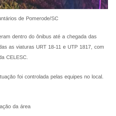
untários de Pomerode/SC
eram dentro do ônibus até a chegada das
das as viaturas URT 18-11 e UTP 1817, com
e da CELESC.
situação foi controlada pelas equipes no local.
ização da área