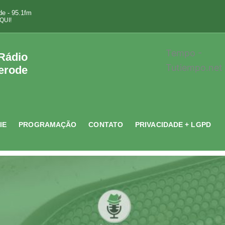
e - 95.1fm
QUI!
Tempo -
 Rádio
Tutiempo.net
erode
IE
PROGRAMAÇÃO
CONTATO
PRIVACIDADE + LGPD