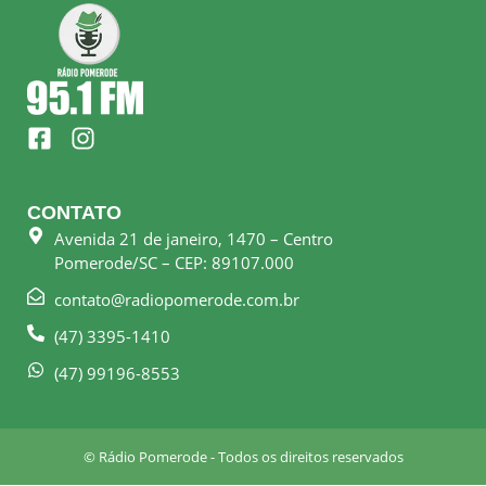
F
I
a
n
c
s
e
t
CONTATO
b
a
Avenida 21 de janeiro, 1470 – Centro
o
g
Pomerode/SC – CEP: 89107.000
o
r
k
a
contato@radiopomerode.com.br
-
m
(47) 3395-1410
s
q
(47) 99196-8553
u
a
r
© Rádio Pomerode - Todos os direitos reservados
e