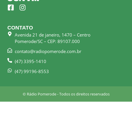
F
I
a
n
c
s
e
t
CONTATO
b
a
Avenida 21 de janeiro, 1470 – Centro
o
g
Pomerode/SC – CEP: 89107.000
o
r
k
a
contato@radiopomerode.com.br
-
m
(47) 3395-1410
s
q
(47) 99196-8553
u
a
r
© Rádio Pomerode - Todos os direitos reservados
e