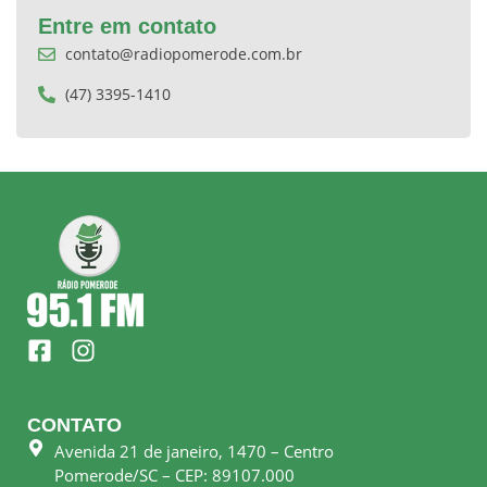
Entre em contato
contato@radiopomerode.com.br
(47) 3395-1410
F
I
a
n
c
s
e
t
CONTATO
b
a
Avenida 21 de janeiro, 1470 – Centro
o
g
Pomerode/SC – CEP: 89107.000