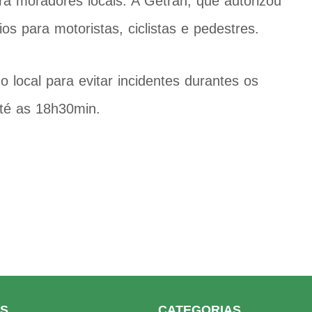
ra moradores locais. A Getran, que autorizou
ios para motoristas, ciclistas e pedestres.
local para evitar incidentes durantes os
até as 18h30min.
KS
CATEGORIAS