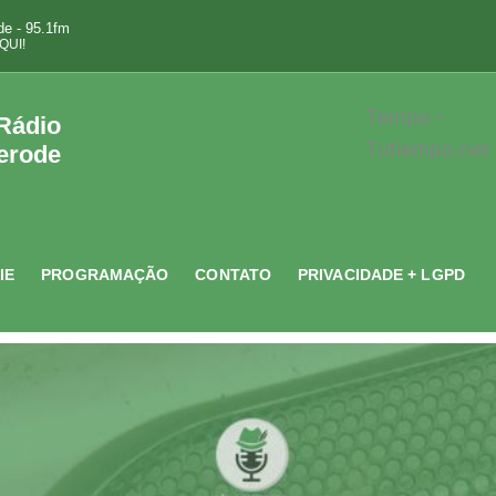
e - 95.1fm
QUI!
Tempo -
 Rádio
Tutiempo.net
erode
IE
PROGRAMAÇÃO
CONTATO
PRIVACIDADE + LGPD