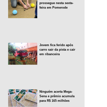
prossegue nesta sexta-
feira em Pomerode
Jovem fica ferido após
carro sair da pista e cair
em ribanceira
Ninguém acerta Mega-
Sena e prêmio acumula
para R$ 165 milhões