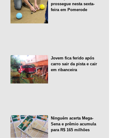
prossegue nesta sexta-
feira em Pomerode
Jovem fica ferido após
carro sair da pista e cair
em ribanceira
Ninguém acerta Mega-
Sena e prêmio acumula
para R$ 165 milhões