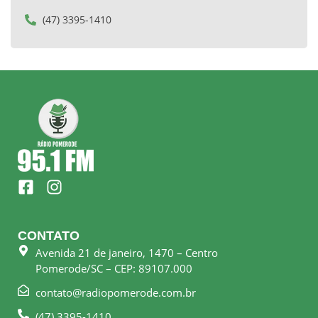
(47) 3395-1410
F
I
a
n
c
s
e
t
CONTATO
b
a
Avenida 21 de janeiro, 1470 – Centro
o
g
Pomerode/SC – CEP: 89107.000
o
r
k
a
contato@radiopomerode.com.br
-
m
(47) 3395-1410